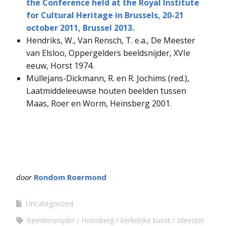
the Conference held at the Royal Institute
for Cultural Heritage in Brussels, 20-21
october 2011, Brussel 2013.
Hendriks, W., Van Rensch, T. e.a., De Meester
van Elsloo, Oppergelders beeldsnijder, XVIe
eeuw, Horst 1974.
Müllejans-Dickmann, R. en R. Jochims (red.),
Laatmiddeleeuwse houten beelden tussen
Maas, Roer en Worm, Heinsberg 2001.
door
Rondom Roermond
Uncategorized
beeldensnijder
Heinsberg
kerkelijke kunst
Meester