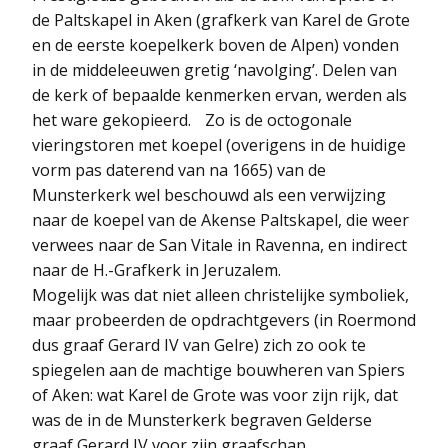
de Paltskapel in Aken (grafkerk van Karel de Grote
en de eerste koepelkerk boven de Alpen) vonden
in de middeleeuwen gretig ‘navolging’. Delen van
de kerk of bepaalde kenmerken ervan, werden als
het ware gekopieerd. Zo is de octogonale
vieringstoren met koepel (overigens in de huidige
vorm pas daterend van na 1665) van de
Munsterkerk wel beschouwd als een verwijzing
naar de koepel van de Akense Paltskapel, die weer
verwees naar de San Vitale in Ravenna, en indirect
naar de H.-Grafkerk in Jeruzalem.
Mogelijk was dat niet alleen christelijke symboliek,
maar probeerden de opdrachtgevers (in Roermond
dus graaf Gerard IV van Gelre) zich zo ook te
spiegelen aan de machtige bouwheren van Spiers
of Aken: wat Karel de Grote was voor zijn rijk, dat
was de in de Munsterkerk begraven Gelderse
graaf Gerard IV voor zijn graafschap.