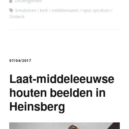
Uncategorized
breuksteen
kerk
middeleeuwen
opus spicatum
Orsbeck
07/04/2017
Laat-middeleeuwse
houten beelden in
Heinsberg