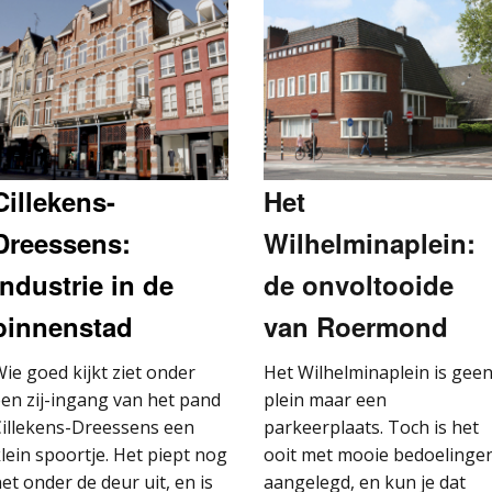
Cillekens-
Het
Dreessens:
Wilhelminaplein:
industrie in de
de onvoltooide
binnenstad
van Roermond
ie goed kijkt ziet onder
Het Wilhelminaplein is gee
en zij-ingang van het pand
plein maar een
Cillekens-Dreessens een
parkeerplaats. Toch is het
lein spoortje. Het piept nog
ooit met mooie bedoelinge
et onder de deur uit, en is
aangelegd, en kun je dat