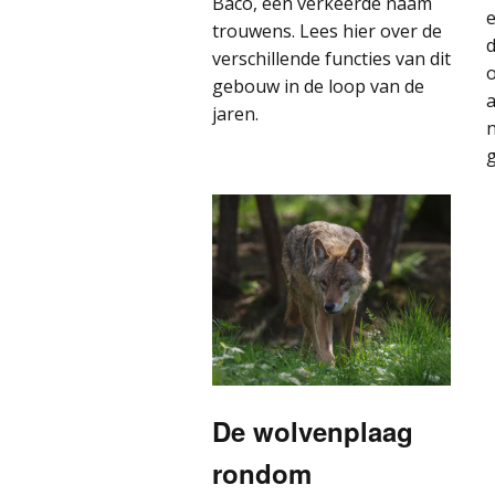
Baco, een verkeerde naam
e
trouwens. Lees hier over de
d
verschillende functies van dit
o
gebouw in de loop van de
jaren.
g
De wolvenplaag
rondom