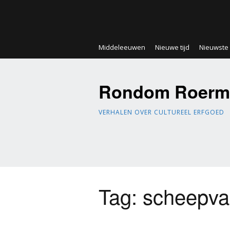
Middeleeuwen
Nieuwe tijd
Nieuwste t
Rondom Roerm
VERHALEN OVER CULTUREEL ERFGOED
Tag:
scheepva