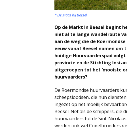
* De Maas bij Beesel
Op de Markt in Beesel begint h
niet al te lange wandelroute v
aan de weg die de Roermondse 
eeuw vanaf Beesel namen om ter
huidige Huurvaarderspad volgt
provincie en de Stichting Inst
uitgeroepen tot het ‘mooiste 
huurvaarders?
De Roermondse huurvaarders kun
scheepsloodsen, die hun diensten
ingezet op het moeilijk bevaarbar
Beesel. Net als de schippers, die
huurvaarders tot de Sint-Nicolaa
werden ook wel Cogelbroeders ge