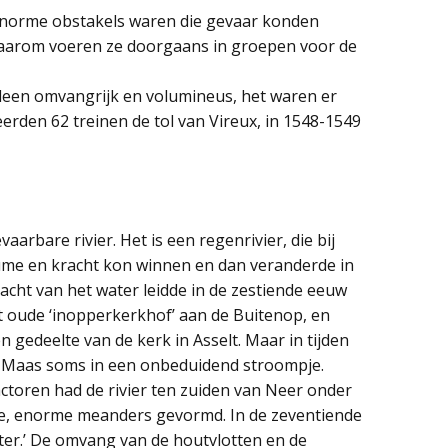
n’ enorme obstakels waren die gevaar konden
Daarom voeren ze doorgaans in groepen voor de
leen omvangrijk en volumineus, het waren er
erden 62 treinen de tol van Vireux, in 1548-1549
rbare rivier. Het is een regenrivier, die bij
ume en kracht kon winnen en dan veranderde in
cht van het water leidde in de zestiende eeuw
et oude ‘inopperkerkhof’ aan de Buitenop, en
n gedeelte van de kerk in Asselt. Maar in tijden
e Maas soms in een onbeduidend stroompje.
ctoren had de rivier ten zuiden van Neer onder
tie, enorme meanders gevormd. In de zeventiende
er.’ De omvang van de houtvlotten en de