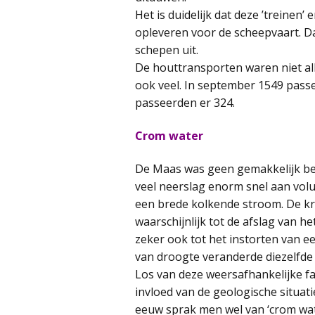
Het is duidelijk dat deze ’treine
opleveren voor de scheepvaart. 
schepen uit.
De houttransporten waren niet al
ook veel. In september 1549 passe
passeerden er 324.
Crom water
De Maas was geen gemakkelijk bevaa
veel neerslag enorm snel aan vol
een brede kolkende stroom. De kra
waarschijnlijk tot de afslag van h
zeker ook tot het instorten van ee
van droogte veranderde diezelfd
Los van deze weersafhankelijke fa
invloed van de geologische situa
eeuw sprak men wel van ‘crom wat