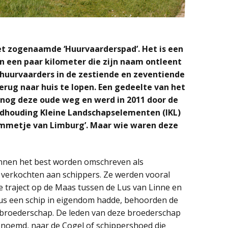
et zogenaamde ‘Huurvaarderspad’. Het is een
an een paar kilometer die zijn naam ontleent
huurvaarders in de zestiende en zeventiende
ug naar huis te lopen. Een gedeelte van het
 nog deze oude weg en werd in 2011 door de
andhouding Kleine Landschapselementen (IKL)
ommetje van Limburg’. Maar wie waren deze
nen het best worden omschreven als
 verkochten aan schippers. Ze werden vooral
e traject op de Maas tussen de Lus van Linne en
 dus een schip in eigendom hadde, behoorden de
sbroederschap. De leden van deze broederschap
noemd, naar de Cogel of schippershoed die