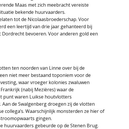
erende Maas met zich meebracht vereiste
ituatie bekende huurvaarders.
elaten tot de Nicolaasbroederschap. Voor
d een leertijd van drie jaar gehanteerd bij
ot Dordrecht bevoeren. Voor anderen gold een
ten ten noorden van Linne over bij de
een niet meer bestaand toponiem voor de
y-vesting, waar vroeger kolonies zwaluwen
Frankrijk (nabij Mezières) waar de
t punt waren Luikse houtvlotters
. Aan de Swalgenberg droegen zij de vlotten
 collega’s. Waarschijnlijk monsterden ze hier of
stroomopwaarts gingen.
 de huurvaarders gebeurde op de Stenen Brug.