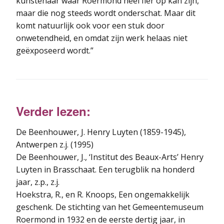
kunstenaar waar Roermond heel fier op kan zijn,
maar die nog steeds wordt onderschat. Maar dit
komt natuurlijk ook voor een stuk door
onwetendheid, en omdat zijn werk helaas niet
geëxposeerd wordt.”
Verder lezen:
De Beenhouwer, J. Henry Luyten (1859-1945),
Antwerpen z.j. (1995)
De Beenhouwer, J., ‘Institut des Beaux-Arts’ Henry
Luyten in Brasschaat. Een terugblik na honderd
jaar, z.p., z.j.
Hoekstra, R., en R. Knoops, Een ongemakkelijk
geschenk. De stichting van het Gemeentemuseum
Roermond in 1932 en de eerste dertig jaar, in