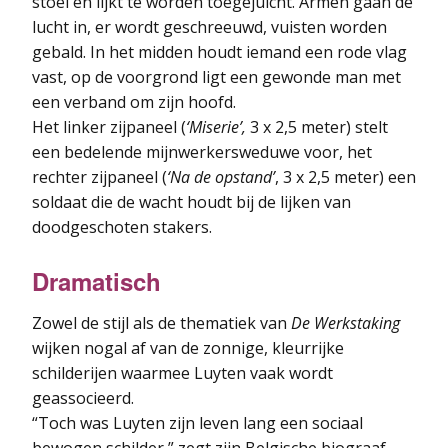
stoel en lijkt te worden toegejuicht. Armen gaan de
lucht in, er wordt geschreeuwd, vuisten worden
gebald. In het midden houdt iemand een rode vlag
vast, op de voorgrond ligt een gewonde man met
een verband om zijn hoofd.
Het linker zijpaneel (
‘Miserie’,
3 x 2,5 meter) stelt
een bedelende mijnwerkersweduwe voor, het
rechter zijpaneel (
‘Na de opstand’
, 3 x 2,5 meter) een
soldaat die de wacht houdt bij de lijken van
doodgeschoten stakers.
Dramatisch
Zowel de stijl als de thematiek van
De Werkstaking
wijken nogal af van de zonnige, kleurrijke
schilderijen waarmee Luyten vaak wordt
geassocieerd.
“Toch was Luyten zijn leven lang een sociaal
bewogen schilder,” zegt zijn Belgische biograaf