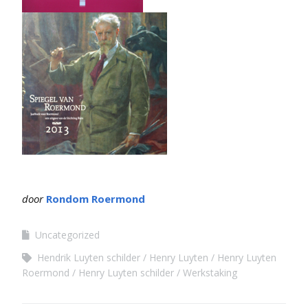
door
Rondom Roermond
Uncategorized
Hendrik Luyten schilder
Henry Luyten
Henry Luyten
Roermond
Henry Luyten schilder
Werkstaking