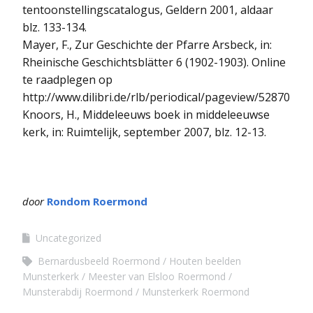
tentoonstellingscatalogus, Geldern 2001, aldaar
blz. 133-134.
Mayer, F., Zur Geschichte der Pfarre Arsbeck, in:
Rheinische Geschichtsblätter 6 (1902-1903). Online
te raadplegen op
http://www.dilibri.de/rlb/periodical/pageview/52870
Knoors, H., Middeleeuws boek in middeleeuwse
kerk, in: Ruimtelijk, september 2007, blz. 12-13.
door
Rondom Roermond
Uncategorized
Bernardusbeeld Roermond
Houten beelden
Munsterkerk
Meester van Elsloo Roermond
Munsterabdij Roermond
Munsterkerk Roermond