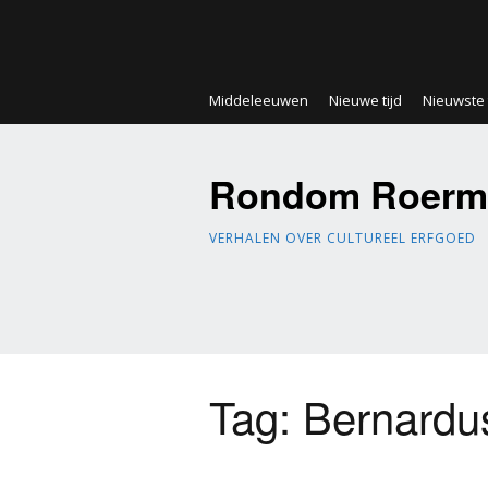
Middeleeuwen
Nieuwe tijd
Nieuwste t
Rondom Roerm
VERHALEN OVER CULTUREEL ERFGOED
Tag:
Bernardu