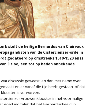
erk stelt de heilige Bernardus van Clairvaux
propagandisten van de Cisterciënzer-orde in
rdt gedateerd op omstreeks 1510-1520 en is
van Elsloo, een tot op heden onbekende
s wat discussie geweest, en dan met name over
gemaakt en er vanaf die tijd heeft gestaan, of dat
klooster is verworven.
isterciënzer vrouwenklooster in het voormalige
eer goed mogelijk dat het Bernardusbeeld in