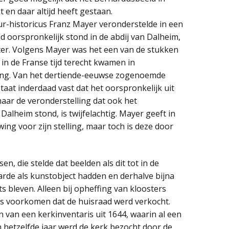
 en daar altijd heeft gestaan.
r-historicus Franz Mayer veronderstelde in een
eld oorspronkelijk stond in de abdij van Dalheim,
ter. Volgens Mayer was het een van de stukken
 in de Franse tijd terecht kwamen in
ving. Van het dertiende-eeuwse zogenoemde
taat inderdaad vast dat het oorspronkelijk uit
aar de veronderstelling dat ook het
alheim stond, is twijfelachtig. Mayer geeft in
ing voor zijn stelling, maar toch is deze door
sen, die stelde dat beelden als dit tot in de
de als kunstobject hadden en derhalve bijna
ts bleven. Alleen bij opheffing van kloosters
ns voorkomen dat de huisraad werd verkocht.
n van een kerkinventaris uit 1644, waarin al een
hetzelfde jaar werd de kerk bezocht door de