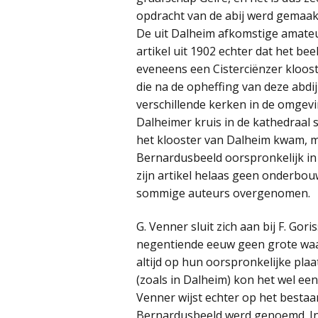
opdracht van de abij werd gemaakt
De uit Dalheim afkomstige amateu
artikel uit 1902 echter dat het be
eveneens een Cisterciënzer kloos
die na de opheffing van deze abdij
verschillende kerken in de omge
Dalheimer kruis in de kathedraal s
het klooster van Dalheim kwam, m
Bernardusbeeld oorspronkelijk in D
zijn artikel helaas geen onderbouw
sommige auteurs overgenomen.
G. Venner sluit zich aan bij F. Goris
negentiende eeuw geen grote waar
altijd op hun oorspronkelijke plaa
(zoals in Dalheim) kon het wel ee
Venner wijst echter op het bestaa
Bernardusbeeld werd genoemd. In 