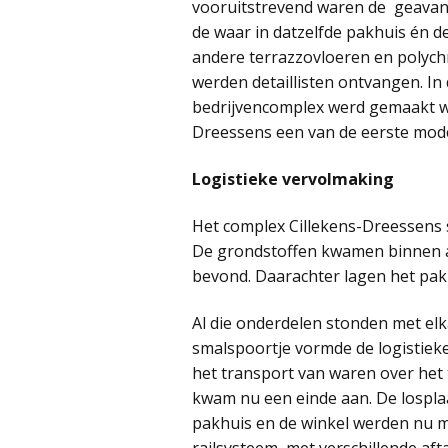
vooruitstrevend waren de geavan
de waar in datzelfde pakhuis én d
andere terrazzovloeren en polychr
werden detaillisten ontvangen. In 
bedrijvencomplex werd gemaakt w
Dreessens een van de eerste mod
Logistieke vervolmaking
Het complex Cillekens-Dreessens s
De grondstoffen kwamen binnen aa
bevond. Daarachter lagen het pakh
Al die onderdelen stonden met elk
smalspoortje vormde de logistiek
het transport van waren over het 
kwam nu een einde aan. De losplaa
pakhuis en de winkel werden nu 
railsysteem, met verschillende af