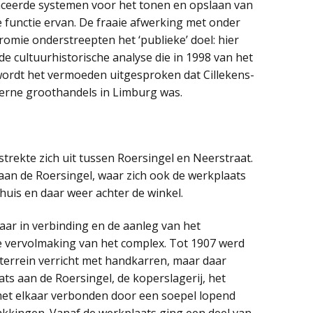
ceerde systemen voor het tonen en opslaan van
e functie ervan. De fraaie afwerking met onder
omie onderstreepten het ‘publieke’ doel: hier
de cultuurhistorische analyse die in 1998 van het
ordt het vermoeden uitgesproken dat Cillekens-
erne groothandels in Limburg was.
trekte zich uit tussen Roersingel en Neerstraat.
n de Roersingel, waar zich ook de werkplaats
uis en daar weer achter de winkel.
aar in verbinding en de aanleg van het
e vervolmaking van het complex. Tot 1907 werd
terrein verricht met handkarren, maar daar
ts aan de Roersingel, de koperslagerij, het
met elkaar verbonden door een soepel lopend
takkingen. Vanaf de werkplaats ging een deel van