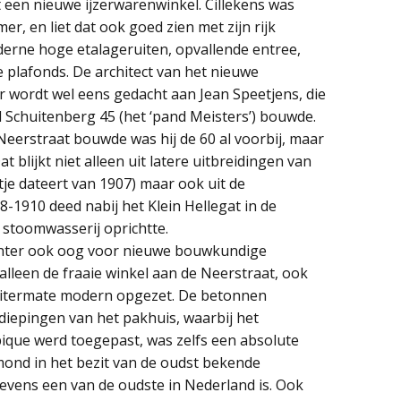
 een nieuwe ijzerwarenwinkel. Cillekens was
, en liet dat ook goed zien met zijn rijk
rne hoge etalageruiten, opvallende entree,
te plafonds. De architect van het nieuwe
r wordt wel eens gedacht aan Jean Speetjens, die
d Schuitenberg 45 (het ‘pand Meisters’) bouwde.
 Neerstraat bouwde was hij de 60 al voorbij, maar
 blijkt niet alleen uit latere uitbreidingen van
je dateert van 1907) maar ook uit de
-1910 deed nabij het Klein Hellegat in de
 stoomwasserij oprichtte.
chter ook oog voor nieuwe bouwkundige
alleen de fraaie winkel aan de Neerstraat, ook
uitermate modern opgezet. De betonnen
rdiepingen van het pakhuis, waarbij het
ue werd toegepast, was zelfs een absolute
rmond in het bezit van de oudst bekende
tevens een van de oudste in Nederland is. Ook