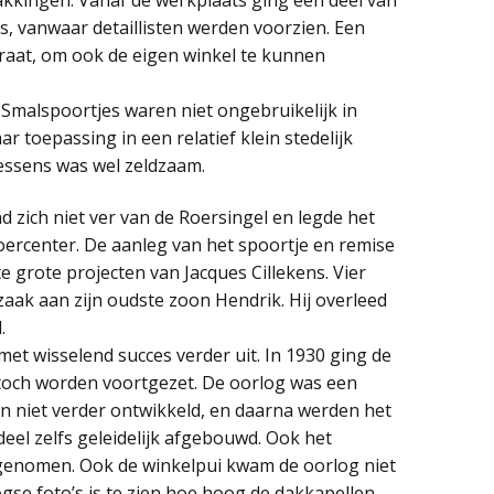
, vanwaar detaillisten werden voorzien. Een
traat, om ook de eigen winkel te kunnen
 Smalspoortjes waren niet ongebruikelijk in
r toepassing in een relatief klein stedelijk
essens was wel zeldzaam.
zich niet ver van de Roersingel en legde het
Roercenter. De aanleg van het spoortje en remise
e grote projecten van Jacques Cillekens. Vier
e zaak aan zijn oudste zoon Hendrik. Hij overleed
.
met wisselend succes verder uit. In 1930 ging de
on toch worden voortgezet. De oorlog was een
rein niet verder ontwikkeld, en daarna werden het
eel zelfs geleidelijk afgebouwd. Ook het
n genomen. Ook de winkelpui kwam de oorlog niet
se foto’s is te zien hoe hoog de dakkapellen