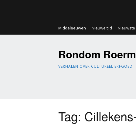
Middeleeuwen
Nieuwe tijd
Nieuwste t
Rondom Roerm
VERHALEN OVER CULTUREEL ERFGOED
Tag:
Cilleken