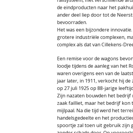
de eindproducten naar het pakhuis
ander deel liep door tot de Neers
bevoorraden.
Het was een bijzondere innovatie.
grotere industriële complexen, maa
complex als dat van Cillekens-Dre
Een remise voor de wagons bevond 
loodje tijdens de aanleg van het 
waren overigens een van de laatst
jaar later, in 1911, verkocht hij d
op 27 juli 1925 op 88-jarige leeftijd
Zijn nazaten bouwden het bedrijf 
zaak failliet, maar het bedrijf k
mijlpaal. Na die tijd werd het ter
handelsgedeelte en het productied
spoortje zal toen uit gebruik zij
zonder schade door. Op vooroorlog