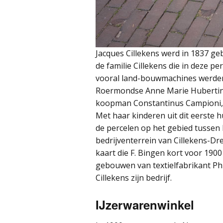
Jacques Cillekens werd in 1837 ge
de familie Cillekens die in deze p
vooral land-bouwmachines werden
Roermondse Anne Marie Hubertina
koopman Constantinus Campioni, d
Met haar kinderen uit dit eerste
de percelen op het gebied tussen N
bedrijventerrein van Cillekens-D
kaart die F. Bingen kort voor 190
gebouwen van textielfabrikant Phi
Cillekens zijn bedrijf.
IJzerwarenwinkel