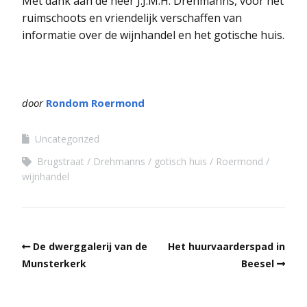
Met dank aan de heer J.J.M.H. Drehmanns, voor het
ruimschoots en vriendelijk verschaffen van
informatie over de wijnhandel en het gotische huis.
door
Rondom Roermond
Uncategorized
Brugstraat
Drehmanns
gotisch huis
Roermond
wijnhandel
De dwerggalerij van de
Het huurvaarderspad in
Munsterkerk
Beesel