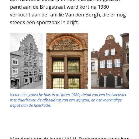
pand aan de Brugstraat werd kort na 1980
verkocht aan de familie Van den Bergh, die er nog
steeds een sportzaak in drijft.
V.l.n.r.: het gotische huis in de jaren 1980, detail van een kruisvenster
met daarboven de afbeelding van een wijngod, en het voormalige
depot aan de Roerkade.