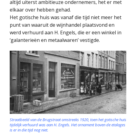
altijd uiterst ambitieuze ondernemers, het er met
elkaar over hebben gehad.
Het gotische huis was vanaf die tijd niet meer het
punt van waaruit de wijnhandel plaatsvond en
werd verhuurd aan H. Engels, die er een winkel in
‘galanterieën en metaalwaren’ vestigde.
Straatbeeld van de Brugstraat omstreeks 1920, toen het gotische huis
tijdelijk verhuurd was aan H. Engels. Het ornament boven de etalages
is er in die tijd nog niet.