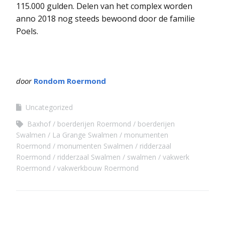
115.000 gulden. Delen van het complex worden
anno 2018 nog steeds bewoond door de familie
Poels.
door
Rondom Roermond
Uncategorized
Baxhof
boerderijen Roermond
boerderijen
Swalmen
La Grange Swalmen
monumenten
Roermond
monumenten Swalmen
ridderzaal
Roermond
ridderzaal Swalmen
swalmen
vakwerk
Roermond
vakwerkbouw Roermond