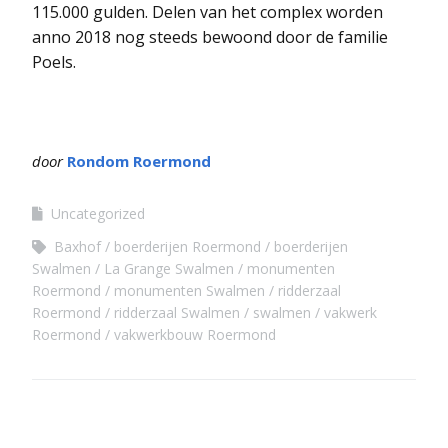
115.000 gulden. Delen van het complex worden
anno 2018 nog steeds bewoond door de familie
Poels.
door
Rondom Roermond
Uncategorized
Baxhof
boerderijen Roermond
boerderijen
Swalmen
La Grange Swalmen
monumenten
Roermond
monumenten Swalmen
ridderzaal
Roermond
ridderzaal Swalmen
swalmen
vakwerk
Roermond
vakwerkbouw Roermond