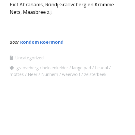
Piet Abrahams, Rôndj Graoveberg en Krômme
Nets, Maasbree z.j.
door
Rondom Roermond
Uncategorized
graoveberg
heksenkelder
lange pad
Leudal
mottes
Neer
Nunhem
weerwolf
zelsterbeek