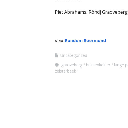
Piet Abrahams, Rôndj Graoveberg
door
Rondom Roermond
Uncategorized
graoveberg
heksenkelder
lange p
zelsterbeek