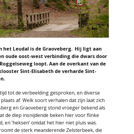
 het Leudal is de Graoveberg. Hij ligt aan
en oude oost-west verbinding die dwars door
 Roggelseweg loopt. Aan de overkant van de
looster Sint-Elisabeth de verharde Sint-
n.
ijd tot de verbeelding gesproken, en diverse
laats af. Welk soort verhalen dat zijn laat zich
tsberg en Graoveberg stond vroeger bekend als
t de diep insnijdende beken hier voor flinke
 en ‘heksen’ omdat het hier niet pluis was.
roomt de sterk meanderende Zelsterbeek, die