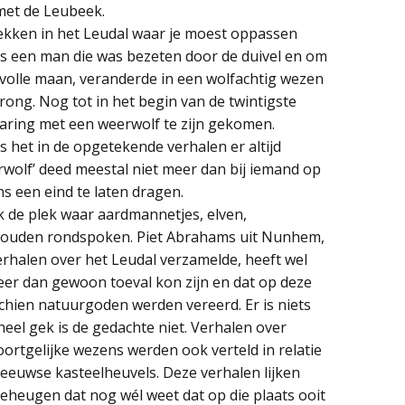
met de Leubeek.
ekken in het Leudal waar je moest oppassen
s een man die was bezeten door de duivel en om
j volle maan, veranderde in een wolfachtig wezen
ong. Nog tot in het begin van de twintigste
ing met een weerwolf te zijn gekomen.
s het in de opgetekende verhalen er altijd
wolf’ deed meestal niet meer dan bij iemand op
s een eind te laten dragen.
 de plek waar aardmannetjes, elven,
zouden rondspoken. Piet Abrahams uit Nunhem,
verhalen over het Leudal verzamelde, heeft wel
eer dan gewoon toeval kon zijn en dat op deze
sschien natuurgoden werden vereerd. Er is niets
heel gek is de gedachte niet. Verhalen over
oortgelijke wezens werden ook verteld in relatie
leeuwse kasteelheuvels. Deze verhalen lijken
geheugen dat nog wél weet dat op die plaats ooit