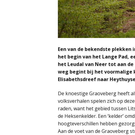
Een van de bekendste plekken in
het begin van het Lange Pad, e
het Leudal van Neer tot aan de
weg begint bij het voormalige k
Elisabethsdreef naar Heythuyse
De knoestige Graoveberg heeft alt
volksverhalen spelen zich op deze p
raden, want het gebied tussen Li
de Heksenkelder. Een ‘kelder’ omda
hoogteverschillen hebben gezorgd,
Aan de voet van de Graoveberg st