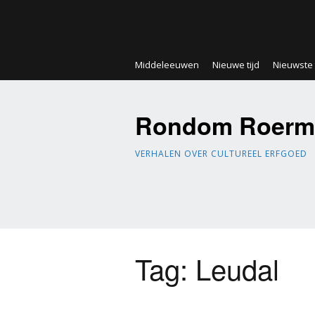
Middeleeuwen
Nieuwe tijd
Nieuwste t
Rondom Roerm
VERHALEN OVER CULTUREEL ERFGOED
Tag:
Leudal