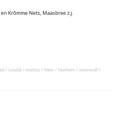
 en Krômme Nets, Maasbree z.j.
ad
Leudal
mottes
Neer
Nunhem
weerwolf