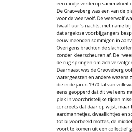
een eindje verderop samenvloeit 
De Graoveberg was een van de pl
voor de weerwolf. De weerwolf wa
twaalf uur ’s nachts, met name bi
dat argeloze voorbijgangers bespr
eeuw meenden sommigen in aanvar
Overigens brachten de slachtoffer
zonder kleerscheuren af. De ‘weer
de rug springen om zich vervolgen
Daarnaast was de Graoveberg ook
watergeesten en andere wezens 
die in de jaren 1970 tal van volks
eens geopperd dat dit wel eens m
plek in voorchristelijke tijden mi
concreets dat daar op wijst, maar 
aardmannetjes, dwaallichtjes en s
tot bijvoorbeeld mottes, de midde
voort te komen uit een collectief 