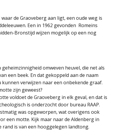
d waar de Graoveberg aan ligt, een oude weg is
 Middeleeuwen. Een in 1962 gevonden Romeins
midden-Bronstijd wijzen mogelijk op een nog
 geheimzinnigheid omweven heuvel, die net als
 van een beek. En dat gekoppeld aan de naam
u kunnen verwijzen naar een onbekende graaf.
otte zijn geweest?
e voldoet de Graoveberg in elk geval, en dat is
rcheologisch is onderzocht door bureau RAAP.
unstmatig was opgeworpen, wat overigens ook
r een motte. Kijk maar naar de Aldenberg in
 de rand is van een hooggelegen landtong.