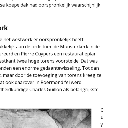
se koepeldak had oorspronkelijk waarschijnlijk
erk
e het westwerk er oorspronkelijk heeft
kkelijk aan de orde toen de Munsterkerk in de
reerd en Pierre Cuypers een restauratieplan
westkant twee hoge torens voorstelde. Dat was
kenden een enorme gedaantewisseling. Tot dan
t, maar door de toevoeging van torens kreeg ze
 dat ook daarover in Roermond fel werd
dheidkundige Charles Guillon als belangrijkste
C
u
y