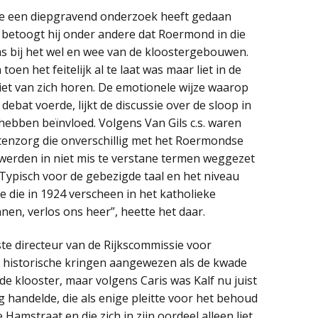
 die een diepgravend onderzoek heeft gedaan
k betoogt hij onder andere dat Roermond in die
as bij het wel en wee van de kloostergebouwen.
oen het feitelijk al te laat was maar liet in de
et van zich horen. De emotionele wijze waarop
ebat voerde, lijkt de discussie over de sloop in
 hebben beïnvloed. Volgens Van Gils c.s. waren
enzorg die onverschillig met het Roermondse
erden in niet mis te verstane termen weggezet
Typisch voor de gebezigde taal en het niveau
 die in 1924 verscheen in het katholieke
en, verlos ons heer”, heette het daar.
ste directeur van de Rijkscommissie voor
istorische kringen aangewezen als de kwade
de klooster, maar volgens Caris was Kalf nu juist
g handelde, die als enige pleitte voor het behoud
amstraat en die zich in zijn oordeel alleen liet