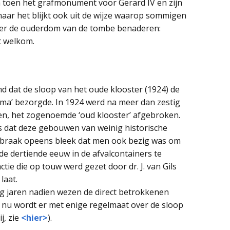
n toen het grafmonument voor Gerard IV en zijn
aar het blijkt ook uit de wijze waarop sommigen
over de ouderdom van de tombe benaderen:
t welkom.
md dat de sloop van het oude klooster (1924) de
ma’ bezorgde. In 1924 werd na meer dan zestig
en, het zogenoemde ‘oud klooster’ afgebroken.
 dat deze gebouwen van weinig historische
afbraak opeens bleek dat men ook bezig was om
e dertiende eeuw in de afvalcontainers te
ie die op touw werd gezet door dr. J. van Gils
laat.
nog jaren nadien wezen de direct betrokkenen
 nu wordt er met enige regelmaat over de sloop
j, zie
<hier>
).