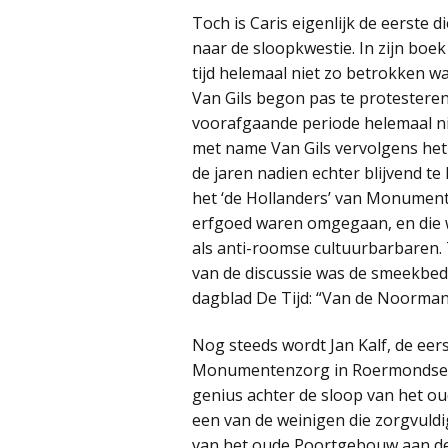
Toch is Caris eigenlijk de eerste
naar de sloopkwestie. In zijn boe
tijd helemaal niet zo betrokken w
Van Gils begon pas te protesteren t
voorafgaande periode helemaal ni
met name Van Gils vervolgens het d
de jaren nadien echter blijvend te
het ‘de Hollanders’ van Monument
erfgoed waren omgegaan, en die w
als anti-roomse cultuurbarbaren. 
van de discussie was de smeekbede
dagblad De Tijd: “Van de Noormann
Nog steeds wordt Jan Kalf, de eer
Monumentenzorg in Roermondse h
genius achter de sloop van het ou
een van de weinigen die zorgvuldi
van het oude Poortgebouw aan de H