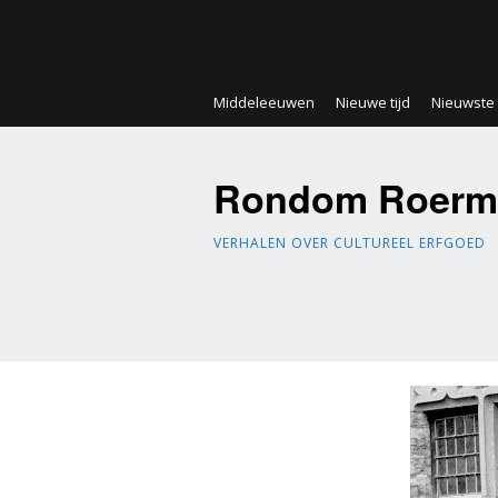
Middeleeuwen
Nieuwe tijd
Nieuwste t
Rondom Roerm
VERHALEN OVER CULTUREEL ERFGOED