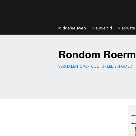
Middeleeuwen
Nieuwe tijd
Nieuwste t
Rondom Roerm
VERHALEN OVER CULTUREEL ERFGOED