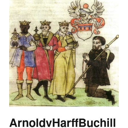
ArnoldvHarffBuchill