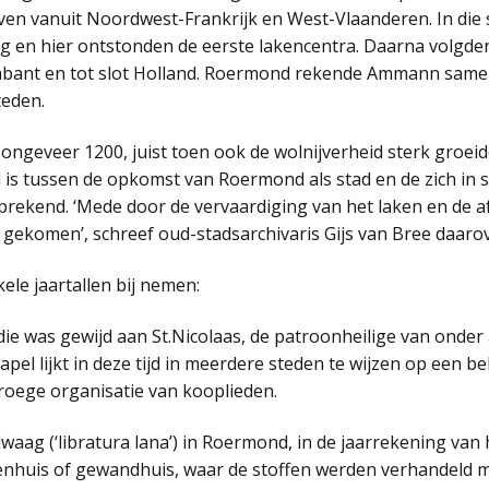
en vanuit Noordwest-Frankrijk en West-Vlaanderen. In die s
g en hier ontstonden de eerste lakencentra. Daarna volgd
abant en tot slot Holland. Roermond rekende Ammann samen 
teden.
ngeveer 1200, juist toen ook de wolnijverheid sterk groeid
d is tussen de opkomst van Roermond als stad en de zich in
fsprekend. ‘Mede door de vervaardiging van het laken en de a
gekomen’, schreef oud-stadsarchivaris Gijs van Bree daarov
ele jaartallen bij nemen:
die was gewijd aan St.Nicolaas, de patroonheilige van onde
pel lijkt in deze tijd in meerdere steden te wijzen op een b
oege organisatie van kooplieden.
waag (‘libratura lana’) in Roermond, in de jaarrekening van 
kenhuis of gewandhuis, waar de stoffen werden verhandeld 