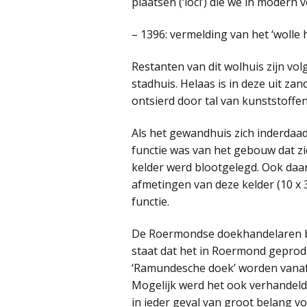
plaatsen (‘loci’) die we in moder
– 1396: vermelding van het ‘wolle
Restanten van dit wolhuis zijn vo
stadhuis. Helaas is in deze uit z
ontsierd door tal van kunststoffen
Als het gewandhuis zich inderdaad
functie was van het gebouw dat z
kelder werd blootgelegd. Ook daar
afmetingen van deze kelder (10 x 3
functie.
De Roermondse doekhandelaren be
staat dat het in Roermond geprod
‘Ramundesche doek’ worden vanaf
Mogelijk werd het ook verhandeld
in ieder geval van groot belang v