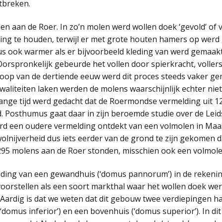
tbreken.
n aan de Roer. In zo’n molen werd wollen doek ‘gevold’ of v
ing te houden, terwijl er met grote houten hamers op werd
dus ook warmer als er bijvoorbeeld kleding van werd gemaak
orspronkelijk gebeurde het vollen door spierkracht, voller
 loop van de dertiende eeuw werd dit proces steeds vaker g
waliteiten laken werden de molens waarschijnlijk echter nie
Lange tijd werd gedacht dat de Roermondse vermelding uit 1
. Posthumus gaat daar in zijn beroemde studie over de Leid
rd een oudere vermelding ontdekt van een volmolen in Maastri
 wolnijverheid dus iets eerder van de grond te zijn gekomen 
1295 molens aan de Roer stonden, misschien ook een volmole
elding van een gewandhuis (‘domus pannorum’) in de rekeni
oorstellen als een soort markthal waar het wollen doek wer
Aardig is dat we weten dat dit gebouw twee verdiepingen ha
omus inferior’) en een bovenhuis (‘domus superior’). In di