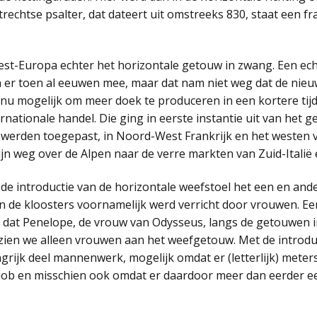
trechtse psalter, dat dateert uit omstreeks 830, staat een fra
-Europa echter het horizontale getouw in zwang. Een echt
 er toen al eeuwen mee, maar dat nam niet weg dat de nie
 nu mogelijk om meer doek te produceren in een kortere tij
ernationale handel. Die ging in eerste instantie uit van het 
 werden toegepast, in Noord-West Frankrijk en het westen v
jn weg over de Alpen naar de verre markten van Zuid-Italië e
 de introductie van de horizontale weefstoel het een en a
s in de kloosters voornamelijk werd verricht door vrouwen. 
 dat Penelope, de vrouw van Odysseus, langs de getouwen in
 zien we alleen vrouwen aan het weefgetouw. Met de introdu
grijk deel mannenwerk, mogelijk omdat er (letterlijk) met
e job en misschien ook omdat er daardoor meer dan eerder 