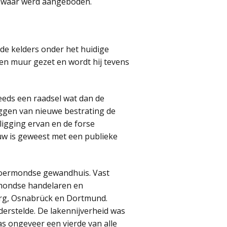
de waar werd aangeboden.
 de kelders onder het huidige
een muur gezet en wordt hij tevens
eeds een raadsel wat dan de
eggen van nieuwe bestrating de
ligging ervan en de forse
ouw is geweest met een publieke
Roermondse gewandhuis. Vast
rmondse handelaren en
rg, Osnabrück en Dortmund.
erstelde. De lakennijverheid was
as ongeveer een vierde van alle