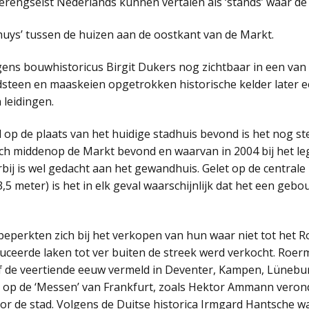
n verengselst Nederlands kunnen vertalen als ‘stands’ waar 
 huys’ tussen de huizen aan de oostkant van de Markt.
lgens bouwhistoricus Birgit Dukers nog zichtbaar in een van
andsteen en maaskeien opgetrokken historische kelder later 
 leidingen.
 op de plaats van het huidige stadhuis bevond is het nog st
ich middenop de Markt bevond en waarvan in 2004 bij het l
bij is wel gedacht aan het gewandhuis. Gelet op de centrale 
,5 meter) is het in elk geval waarschijnlijk dat het een geb
perkten zich bij het verkopen van hun waar niet tot het 
uceerde laken tot ver buiten de streek werd verkocht. Roe
 de veertiende eeuw vermeld in Deventer, Kampen, Lünebu
 op de ‘Messen’ van Frankfurt, zoals Hektor Ammann verond
oor de stad. Volgens de Duitse historica Irmgard Hantsche w