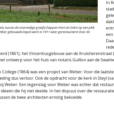
In R
stad
gele
dakk
ns tussen de voormalige graafschappen Horn en Gelre op een plek
entr
 Weber gebouwde kapel werd in 1911 weer gerestaureerd door de
een 
Daar
red
Weerd (1861), het Vincentiusgebouw aan de Kruisherenstraat
 het ontwerp voor het huis van notaris Guillon aan de Swalme
 College (1864) was een project van Weber. Voor die laatst
teding dus verloor. Ook de opdracht voor de kerk in Steyl (v
bij Weber. Een tegenslag voor Weber was echter dat restau
deeën die hij niet deelde. In het dispuut over die restaurat
ussen de twee architecten ernstig bekoelde.