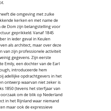
t.
heeft die omgeving met zulke
kkende kerken en met name de
de Dom zijn belangstelling voor
ectuur geprikkeld. Vanaf 1845
er in ieder geval in Keulen
ven als architect, maar over deze
n van zijn professionele activiteit
einig gegevens. Zijn eerste
e Emily, een dochter van de Earl
rough, introduceerde hem
bij adellijke opdrachtgevers in het
een ontwerp waarvan niet zeker is
ks 1850 (tevens het sterfjaar van
e oorzaak om de blik op Nederland
ect in het Rijnland waar niemand
cten maar ook de expressieve