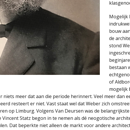
klasgenoo
Mogelijk 
indrukwe
bouw aan 
de archit
stond Web
ingeschre
beginjare
bestaan w
echtgenot
of Aldbo
mogelijk 
 er niets meer dat aan die periode herinnert. Veel meer dan 
eerd resteert er niet. Vast staat wel dat Weber zich omstree
teren op Limburg. Volgens Van Deursen was de belangrijkst
ie Vincent Statz begon in te nemen als dé neogotische archit
len. Dat beperkte niet alleen de markt voor andere archite