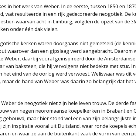
s in het werk van Weber. In de eerste, tussen 1850 en 1870, 
nd, wat resulteerde in een rijk gedecoreerde neogotiek. De k
zestien waarvan acht in Limburg, volgden de opzet van de
St
ken onder één dak vielen.
otische kerken waren doorgaans niet gemetseld (de kennis 
out waarover dan een gipslaag werd aangebracht. Daarom 
e Weber, daarbij vooral geïnspireerd door de Amsterdamse a
 van baksteen, die hij vervolgens niet bedekte met stuc. In 
n het eind van de oorlog werd verwoest. Weliswaar was dit v
, maar de hand van Weber was daarin zo belangrijk dat het
f Weber de neogotiek niet zijn hele leven trouw. De derde fas
ouw van negen neoromaanse koepelkerken in Brabant en Ge
 gebouwd, maar hier stond wel een van zijn belangrijkste i
zijn inspiratie vooral uit Duitsland, waar ronde koepels ec
waren en waar ze aan de buitenkant vaak de vorm van een p