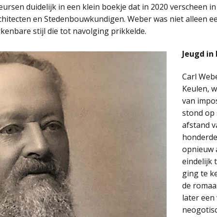
rsen duidelijk in een klein boekje dat in 2020 verscheen i
chitecten en Stedenbouwkundigen. Weber was niet alleen ee
enbare stijl die tot navolging prikkelde.
Jeugd in
Carl Webe
Keulen, w
van impos
stond op
afstand 
honderden
opnieuw 
eindelijk
ging te k
de romaan
later een
neogotisc