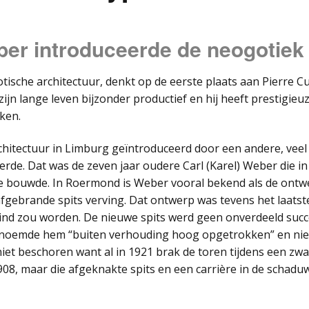
ber introduceerde de neogotiek
sche architectuur, denkt op de eerste plaats aan Pierre Cu
zijn lange leven bijzonder productief en hij heeft prestigieu
ken.
hitectuur in Limburg geïntroduceerd door een andere, veel 
de. Dat was de zeven jaar oudere Carl (Karel) Weber die in
ie bouwde. In Roermond is Weber vooral bekend als de ontw
afgebrande spits verving. Dat ontwerp was tevens het laatst
lind zou worden. De nieuwe spits werd geen onverdeeld suc
noemde hem “buiten verhouding hoog opgetrokken” en niet 
iet beschoren want al in 1921 brak de toren tijdens een zw
1908, maar die afgeknakte spits en een carrière in de schadu