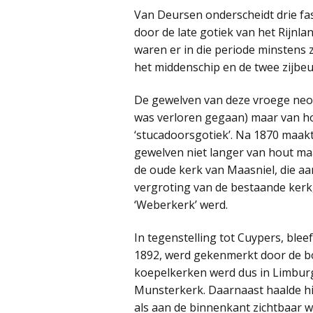
Van Deursen onderscheidt drie fase
door de late gotiek van het Rijnla
waren er in die periode minstens 
het middenschip en de twee zijbeu
De gewelven van deze vroege neog
was verloren gegaan) maar van h
‘stucadoorsgotiek’. Na 1870 maakt
gewelven niet langer van hout maar
de oude kerk van Maasniel, die aa
vergroting van de bestaande kerk
‘Weberkerk’ werd.
In tegenstelling tot Cuypers, blee
1892, werd gekenmerkt door de b
koepelkerken werd dus in Limburg
Munsterkerk. Daarnaast haalde hij 
als aan de binnenkant zichtbaar 