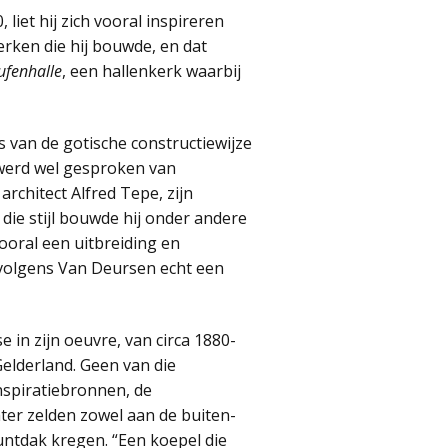
liet hij zich vooral inspireren
erken die hij bouwde, en dat
ufenhalle
, een hallenkerk waarbij
van de gotische constructiewijze
werd wel gesproken van
rchitect Alfred Tepe, zijn
die stijl bouwde hij onder andere
ooral een uitbreiding en
 volgens Van Deursen echt een
e in zijn oeuvre, van circa 1880-
lderland. Geen van die
nspiratiebronnen, de
hter zelden zowel aan de buiten-
untdak kregen. “Een koepel die