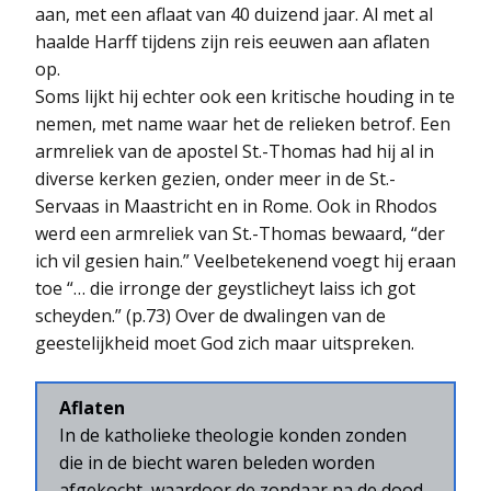
aan, met een aflaat van 40 duizend jaar. Al met al
haalde Harff tijdens zijn reis eeuwen aan aflaten
op.
Soms lijkt hij echter ook een kritische houding in te
nemen, met name waar het de relieken betrof. Een
armreliek van de apostel St.-Thomas had hij al in
diverse kerken gezien, onder meer in de St.-
Servaas in Maastricht en in Rome. Ook in Rhodos
werd een armreliek van St.-Thomas bewaard, “der
ich vil gesien hain.” Veelbetekenend voegt hij eraan
toe “… die irronge der geystlicheyt laiss ich got
scheyden.” (p.73) Over de dwalingen van de
geestelijkheid moet God zich maar uitspreken.
Aflaten
In de katholieke theologie konden zonden
die in de biecht waren beleden worden
afgekocht, waardoor de zondaar na de dood