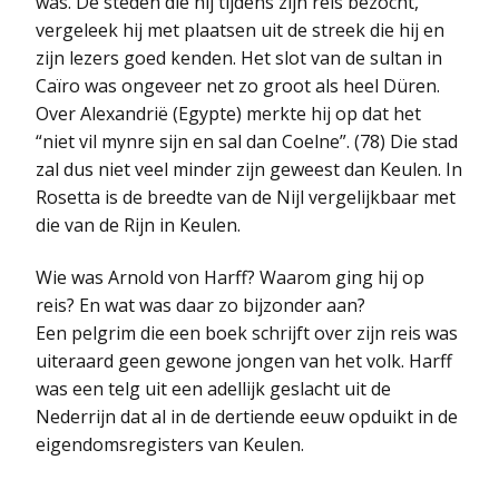
was. De steden die hij tijdens zijn reis bezocht,
vergeleek hij met plaatsen uit de streek die hij en
zijn lezers goed kenden. Het slot van de sultan in
Caïro was ongeveer net zo groot als heel Düren.
Over Alexandrië (Egypte) merkte hij op dat het
“niet vil mynre sijn en sal dan Coelne”. (78) Die stad
zal dus niet veel minder zijn geweest dan Keulen. In
Rosetta is de breedte van de Nijl vergelijkbaar met
die van de Rijn in Keulen.
Wie was Arnold von Harff? Waarom ging hij op
reis? En wat was daar zo bijzonder aan?
Een pelgrim die een boek schrijft over zijn reis was
uiteraard geen gewone jongen van het volk. Harff
was een telg uit een adellijk geslacht uit de
Nederrijn dat al in de dertiende eeuw opduikt in de
eigendomsregisters van Keulen.